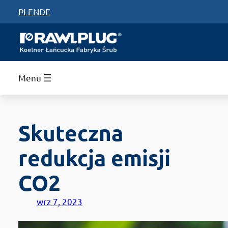
Przejdź
PL
EN
DE
do
treści
Menu
Skuteczna
redukcja emisji
CO2
wrz 7, 2023