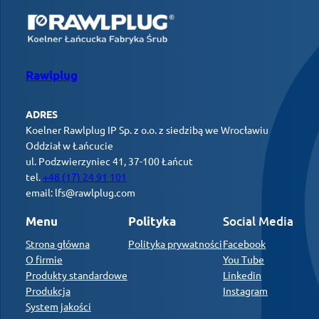
Rawlplug
ADRES
Koelner Rawlplug IP Sp. z o.o. z siedzibą we Wrocławiu
Oddział w Łańcucie
ul. Podzwierzyniec 41, 37-100 Łańcut
tel.
+48 (17) 24 91 101
email: lfs@rawlplug.com
Social Media
Menu
Polityka
Strona główna
Polityka prywatności
Facebook
O firmie
You Tube
Produkty standardowe
Linkedin
Produkcja
Instagram
System jakości